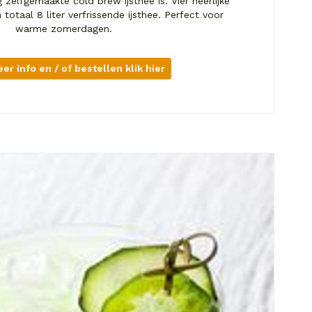
zelfgemaakte cold brew ijsthee is. Vier heerlijke
totaal 8 liter verfrissende ijsthee. Perfect voor
warme zomerdagen.
er info en / of bestellen klik hier