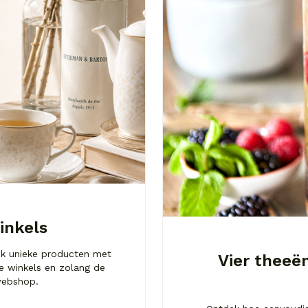
inkels
ek unieke producten met
Vier theeë
nze winkels en zolang de
 webshop.