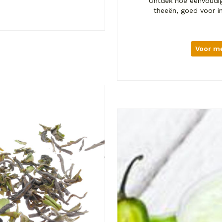
Ontdek hoe eenvoudig 
theeën, goed voor in 
Voor me