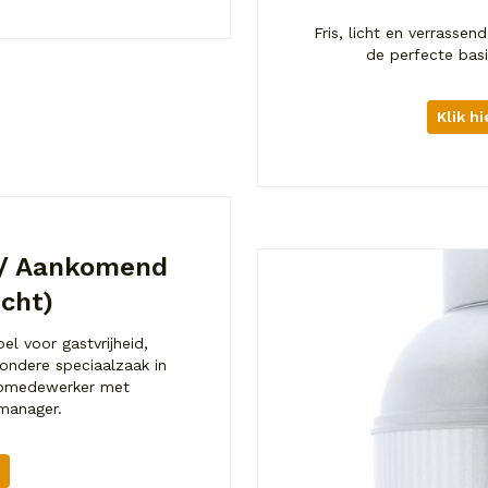
Fris, licht en verrass
de perfecte bas
Klik h
 / Aankomend
cht)
el voor gastvrijheid,
zondere speciaalzaak in
oopmedewerker met
manager.