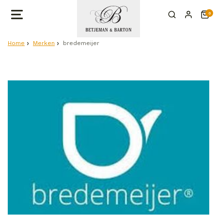
0
Home
Merken
bredemeijer