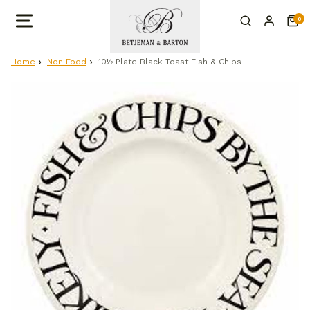
0
Home
Non Food
10½ Plate Black Toast Fish & Chips