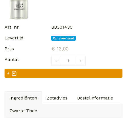
BB301430
Op voorraad
€ 13,00
-
+
+
Ingrediënten
Zetadvies
Bestelinformatie
V
Zwarte Thee