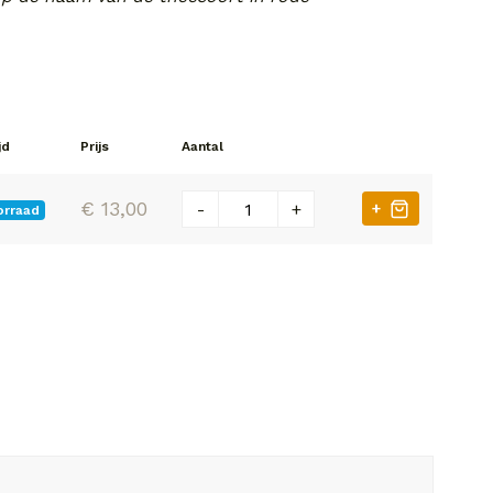
jd
Prijs
Aantal
€ 13,00
-
+
+
orraad