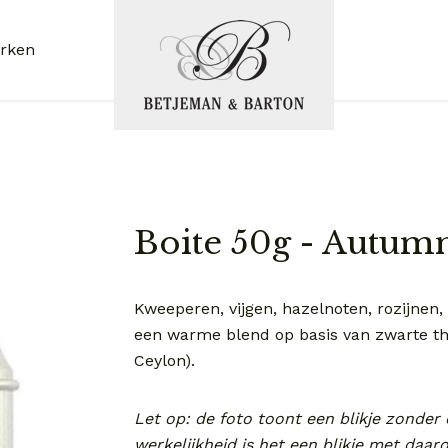
rken
Boite 50g - Autum
Kweeperen, vijgen, hazelnoten, rozijnen
een warme blend op basis van zwarte the
Ceylon).
Let op: de foto toont een blikje zonder
werkelijkheid is het een blikje met daa