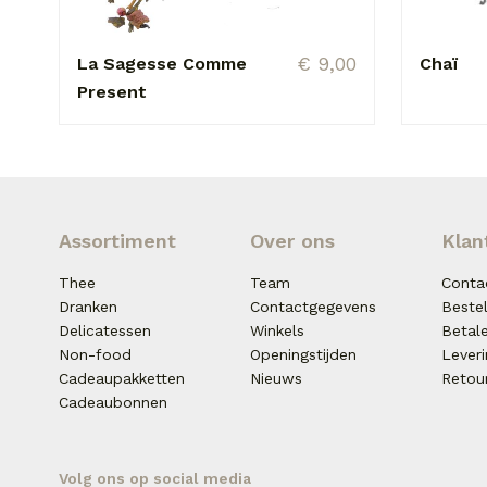
€ 9,00
La Sagesse Comme
Chaï
Present
Assortiment
Over ons
Klan
Thee
Team
Conta
Dranken
Contactgegevens
Beste
Delicatessen
Winkels
Betal
Non-food
Openingstijden
Lever
Cadeaupakketten
Nieuws
Retou
Cadeaubonnen
Volg ons op social media