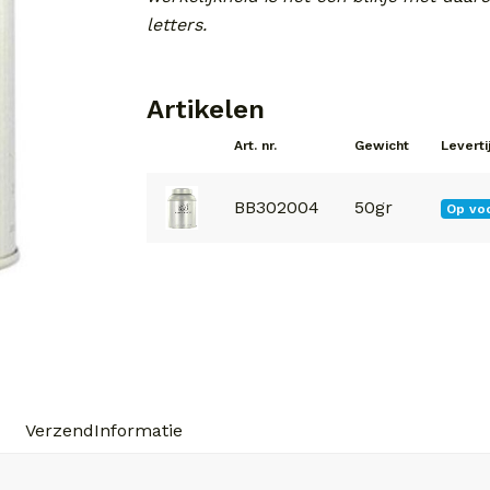
letters.
Artikelen
Art. nr.
Gewicht
Leverti
BB302004
50gr
Op vo
VerzendInformatie