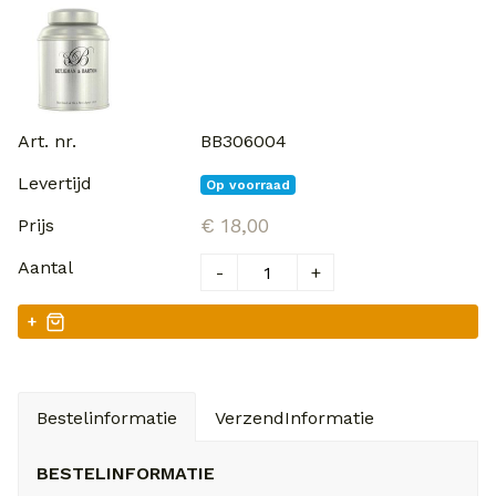
BB306004
Op voorraad
€ 18,00
-
+
+
Bestelinformatie
VerzendInformatie
BESTELINFORMATIE