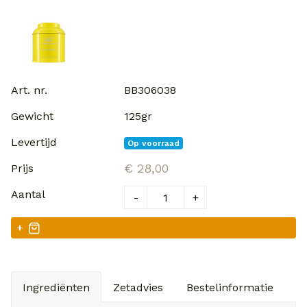
BB306038
125gr
Op voorraad
€ 28,00
-
+
+
Ingrediënten
Zetadvies
Bestelinformatie
V