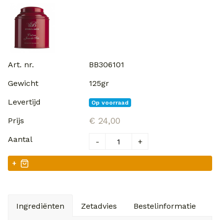
BB306101
125gr
Op voorraad
€ 24,00
-
+
+
Ingrediënten
Zetadvies
Bestelinformatie
V