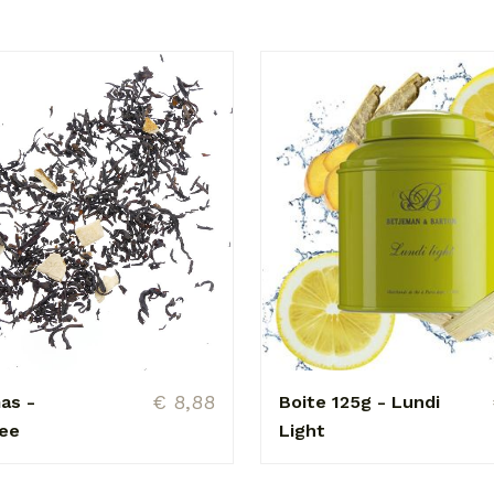
€ 8,88
as -
Boite 125g - Lundi
hee
Light