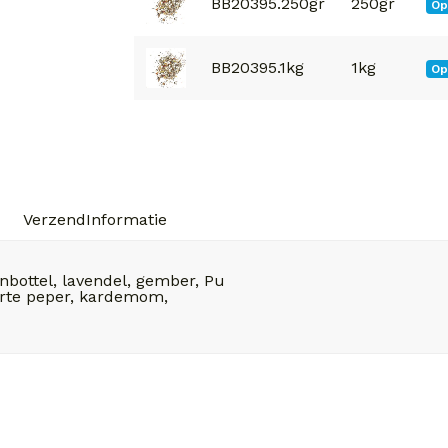
BB20395.250gr
250gr
Op
BB20395.1kg
1kg
Op
VerzendInformatie
nbottel, lavendel, gember, Pu
warte peper, kardemom,