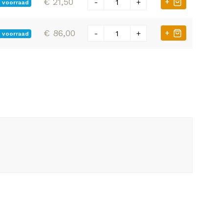
€ 21,50
-
+
+
 voorraad
€ 86,00
-
+
+
 voorraad