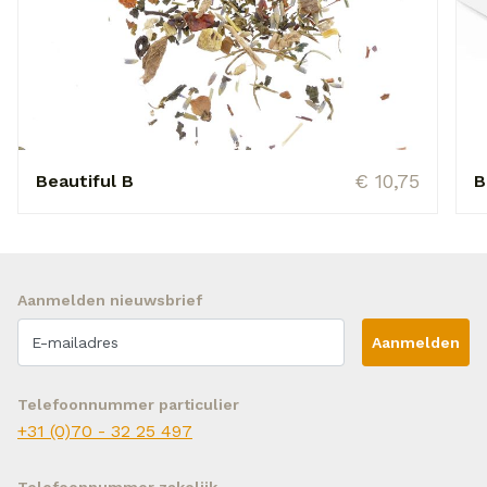
€ 10,75
Beautiful B
B
Aanmelden nieuwsbrief
Aanmelden
Telefoonnummer particulier
+31 (0)70 - 32 25 497