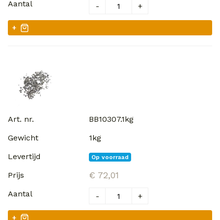
-
+
+
BB10307.1kg
1kg
Op voorraad
€ 72,01
-
+
+