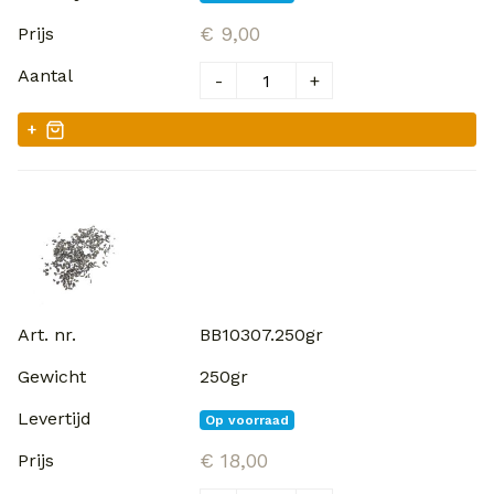
€ 9,00
-
+
+
BB10307.250gr
250gr
Op voorraad
€ 18,00