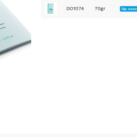
DO1074
70gr
Op voor