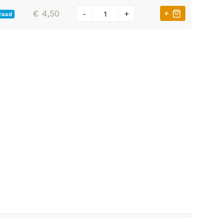
€ 4,50
-
+
+
raad