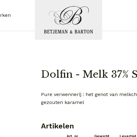
rken
Dolfin - Melk 37% 
Pure verwennerij : het genot van melk
gezouten karamel
Artikelen
Art. nr.
Gewicht
Levertijd