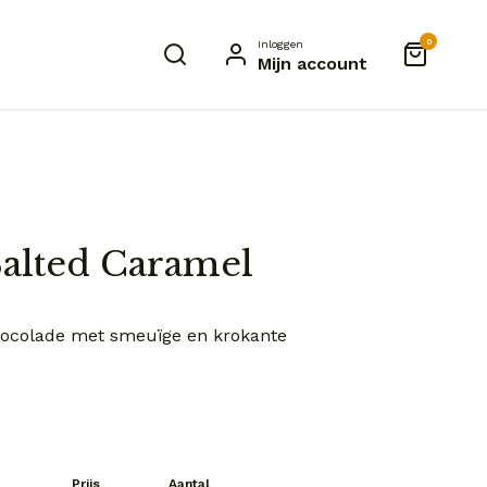
0
Inloggen
Mijn account
Salted Caramel
chocolade met smeuïge en krokante
Prijs
Aantal