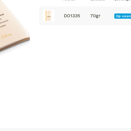
DO1335
70gr
Op voor