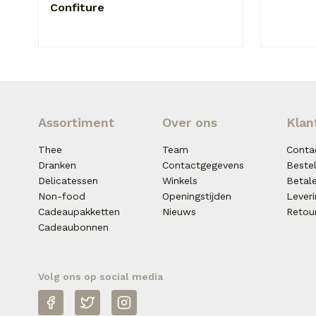
Confiture
Assortiment
Over ons
Klan
Thee
Team
Conta
Dranken
Contactgegevens
Beste
Delicatessen
Winkels
Betal
Non-food
Openingstijden
Lever
Cadeaupakketten
Nieuws
Retou
Cadeaubonnen
Volg ons op social media