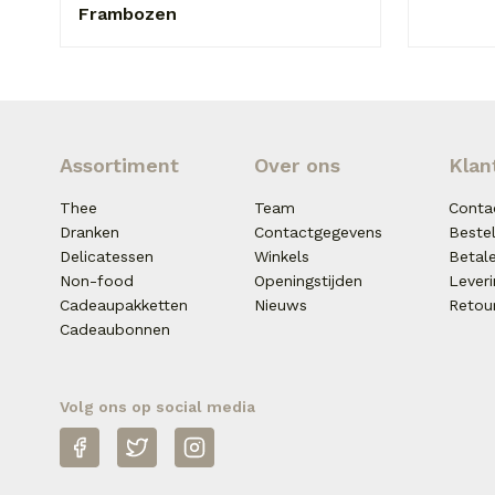
Frambozen
Assortiment
Over ons
Klan
Thee
Team
Conta
Dranken
Contactgegevens
Beste
Delicatessen
Winkels
Betal
Non-food
Openingstijden
Lever
Cadeaupakketten
Nieuws
Retou
Cadeaubonnen
Volg ons op social media