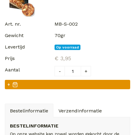
MB-S-002
70gr
Op voorraad
€ 3,95
-
+
+
Bestelinformatie
VerzendInformatie
BESTELINFORMATIE
Op onze website kan zowel worden gekocht door de