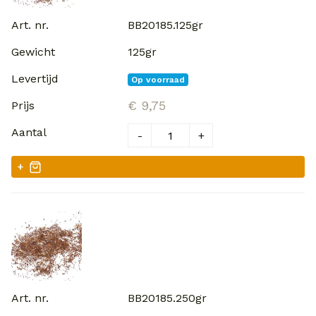
BB20185.125gr
125gr
Op voorraad
€ 9,75
-
+
+
BB20185.250gr