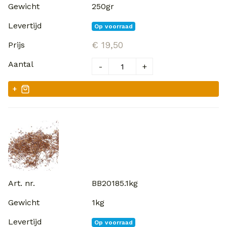
250gr
Op voorraad
€ 19,50
-
+
+
BB20185.1kg
1kg
Op voorraad