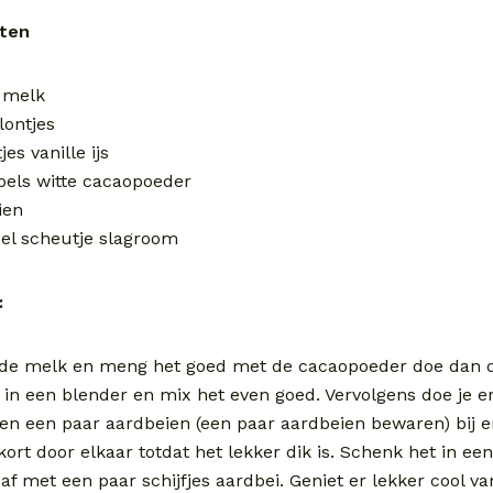
nten
e melk
klontjes
jes vanille ijs
pels witte cacaopoeder
ien
eel scheutje slagroom
:
de melk en meng het goed met de cacaopoeder doe dan 
s in een blender en mix het even goed. Vervolgens doe je e
js en een paar aardbeien (een paar aardbeien bewaren) bij 
ort door elkaar totdat het lekker dik is. Schenk het in een
f met een paar schijfjes aardbei. Geniet er lekker cool va