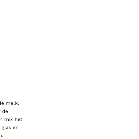
de melk,
r de
en mix het
 glas en
n.