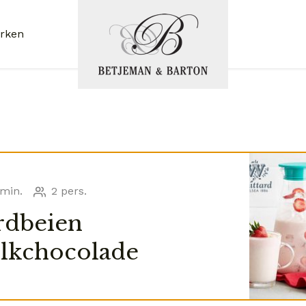
rken
min.
2 pers.
rdbeien
lkchocolade