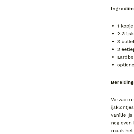
Ingredië
1 kopj
2-3 ijs
3 bollet
3 eetle
aardbe
option
Bereiding
Verwarm 
ijsklontje
vanille i
nog even k
maak het a