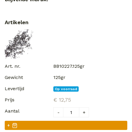
Artikelen
BB10227.125gr
125gr
Op voorraad
€ 12,75
-
+
+