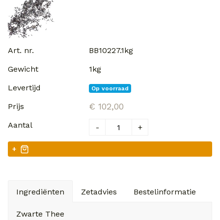
BB10227.1kg
1kg
Op voorraad
€ 102,00
-
+
+
Ingrediënten
Zetadvies
Bestelinformatie
V
Zwarte Thee