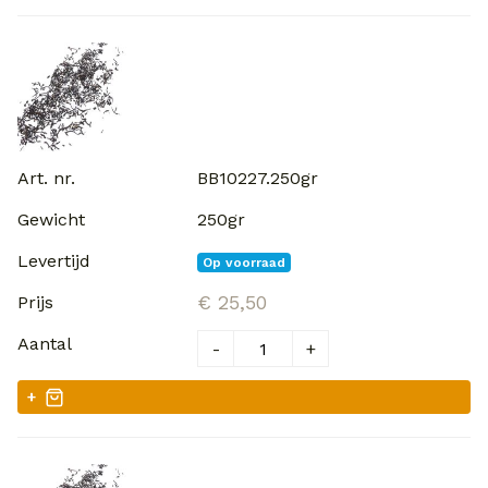
BB10227.250gr
250gr
Op voorraad
€ 25,50
-
+
+